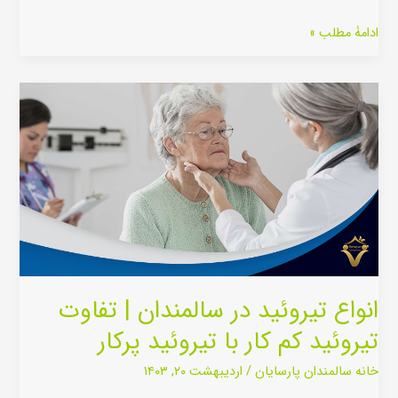
ادامۀ مطلب »
انواع
تیروئید
در
سالمندان
|
تفاوت
تیروئید
کم
کار
انواع تیروئید در سالمندان | تفاوت
با
تیروئید کم کار با تیروئید پرکار
تیروئید
خانه سالمندان پارسایان
/
اردیبهشت ۲۰, ۱۴۰۳
پرکار