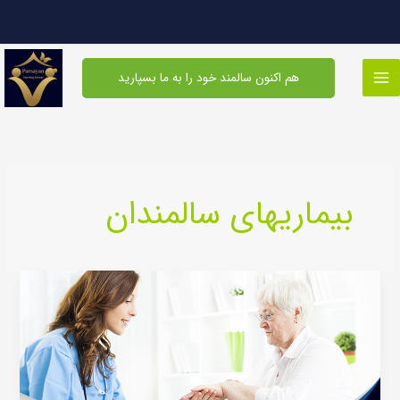
فتن
ه
حتوا
هم اکنون سالمند خود را به ما بسپارید
بیماریهای سالمندان
درمان
پسوریازیس
در
سالمندان
+