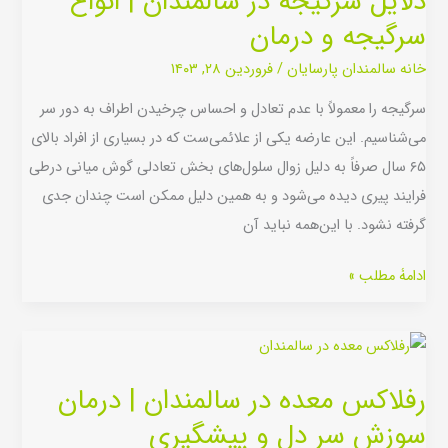
دلایل سرگیجه در سالمندان | انواع
در
سرگیجه و درمان
سالمندان
|
خانه سالمندان پارسایان
/
فروردین ۲۸, ۱۴۰۳
انواع
سرگیجه را معمولاً با عدم تعادل و احساس چرخیدن اطراف به دور سر
سرگیجه
می‌شناسیم. این عارضه یکی از علائمی‌ست که در بسیاری از افراد بالای
و
۶۵ سال صرفاً به دلیل زوال سلول‌های بخش تعادلی گوش میانی درطی
درمان
فرایند پیری دیده می‌شود و به همین دلیل ممکن است چندان جدی
گرفته نشود. با این‌همه نباید آن
ادامۀ مطلب »
رفلاکس
معده
رفلاکس معده در سالمندان | درمان
در
سوزش سر دل و پیشگیری
سالمندان